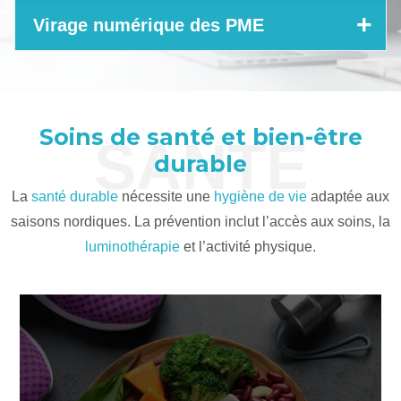
Virage numérique des PME
Soins de santé et bien-être
SANTÉ
durable
La
santé durable
nécessite une
hygiène de vie
adaptée aux
saisons nordiques. La prévention inclut l’accès aux soins, la
luminothérapie
et l’activité physique.