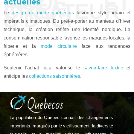
MODE ET
actuelles
CRÉATEUR
S D’ICI
Le
design de mode québécois
fusionne style urbain et
impératifs climatiques. Du prêt-à-porter au manteau d’hiver
technique, la création reflète une identité nordique. La
consommation responsable favorise les marques locales, la
friperie et la
mode circulaire
face aux tendances
éphémères.
Soutenir l’achat local valorise le
savoir-faire textile
et
anticipe les
collections saisonnières
.
La population du Québec connaît des changements
importants, marqués par le vieillissement, la diversité