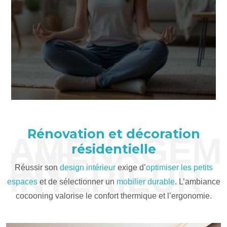
Rénovation et décoration
AMÉNAGEM
résidentielle
ENT
INTÉRIEUR
Réussir son
design intérieur
exige d’
optimiser les petits
espaces
et de sélectionner un
mobilier durable
. L’ambiance
cocooning valorise le confort thermique et l’ergonomie.