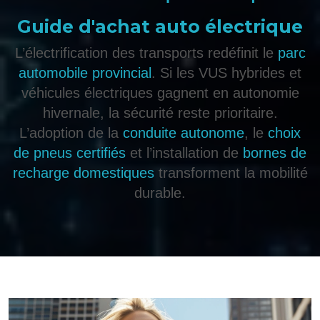
Guide d'achat auto électrique
L’électrification des transports redéfinit le
parc
automobile provincial
. Si les VUS hybrides et
véhicules électriques gagnent en autonomie
hivernale, la sécurité reste prioritaire.
L’adoption de la
conduite autonome
, le
choix
de pneus certifiés
et l’installation de
bornes de
recharge domestiques
transforment la mobilité
durable.