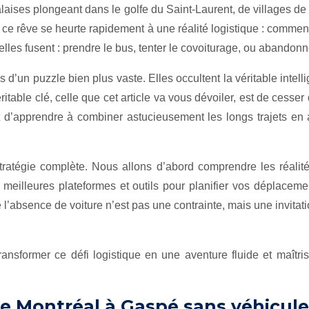
aises plongeant dans le golfe du Saint-Laurent, de villages de 
e rêve se heurte rapidement à une réalité logistique : comment
lles fusent : prendre le bus, tenter le covoiturage, ou abandonne
s d’un puzzle bien plus vaste. Elles occultent la véritable inte
éritable clé, celle que cet article va vous dévoiler, est de ces
git d’apprendre à combiner astucieusement les longs trajets en au
e stratégie complète. Nous allons d’abord comprendre les réal
s meilleures plateformes et outils pour planifier vos déplaceme
l’absence de voiture n’est pas une contrainte, mais une invitat
transformer ce défi logistique en une aventure fluide et maîtr
e Montréal à Gaspé sans véhicule