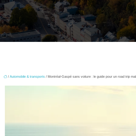
/
Automobile & transports
/ Montréal-Gaspé sans voiture : le guide pour un road trip ma