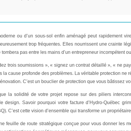
 moderne ou d’un sous-sol enfin aménagé peut rapidement vir
ureusement trop fréquentes. Elles nourrissent une crainte légit
ne tombera pas entre les mains d’un entrepreneur incompétent o
dez trois soumissions », « signez un contrat détaillé », « ne pa
pas la cause profonde des problèmes. La véritable protection ne 
rénovation. C’est un bouclier de protection que vous bâtissez 
e la solidité de votre projet repose sur des piliers intercon
de design. Savoir pourquoi votre facture d’Hydro-Québec grim
). C’est cette vision d’ensemble qui transforme un propriétaire
st une feuille de route stratégique conçue pour vous donner les