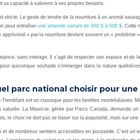
nt sa capacité à subvenir à ses propres besoins.
 est stricte. Le geste de tendre de la nourriture à un animal sauv
ion peut entraîner
une amende variant de 300 $ à 500 $
. Cette
pprivoisé » par la nourriture devient souvent un « problème » qu
stance, sans interagir. Il s’agit de respecter son espace et de l
 pour quiconque souhaite s’immerger dans la nature québécoise
l parc national choisir pour une 
t-Tremblant est un classique pour les familles montréalaises. Mo
us saturée. La Mauricie, gérée par Parcs Canada, demande un
ts, le choix ne doit pas se baser sur la popularité, mais sur une
es et de nombreux sentiers accessibles en poussette. C’est un 