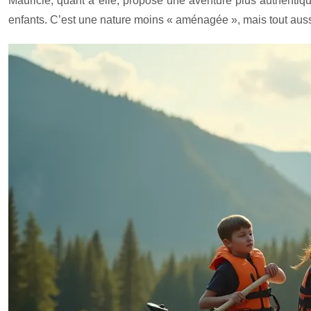
Mauricie, quant à elle, propose une aventure plus authentiqu
enfants. C’est une nature moins « aménagée », mais tout aussi 