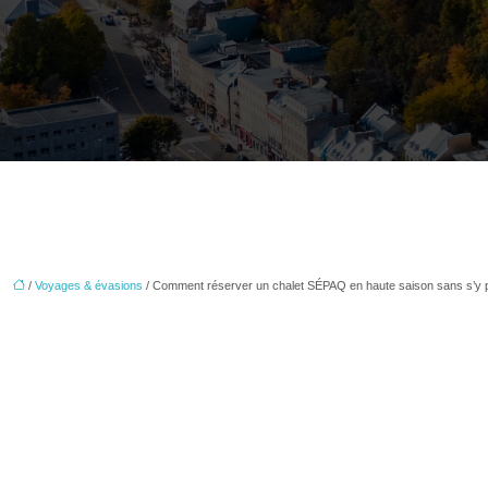
/
Voyages & évasions
/ Comment réserver un chalet SÉPAQ en haute saison sans s’y p