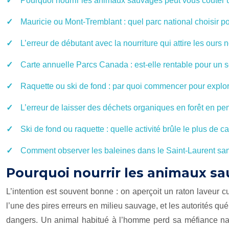
Pourquoi nourrir les animaux sauvages peut vous coûter
Mauricie ou Mont-Tremblant : quel parc national choisir p
L’erreur de débutant avec la nourriture qui attire les ours n
Carte annuelle Parcs Canada : est-elle rentable pour un s
Raquette ou ski de fond : par quoi commencer pour explor
L’erreur de laisser des déchets organiques en forêt en pe
Ski de fond ou raquette : quelle activité brûle le plus de c
Comment observer les baleines dans le Saint-Laurent sans
Pourquoi nourrir les animaux s
L’intention est souvent bonne : on aperçoit un raton laveur c
l’une des pires erreurs en milieu sauvage, et les autorités qu
dangers. Un animal habitué à l’homme perd sa méfiance natur