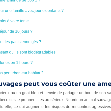
 une amende de 500 $ ?
our une famille avec jeunes enfants ?
oirs à votre tente
éjour de 10 jours ?
er les parcs enneigés ?
nsant qu’ils sont biodégradables
alories en 1 heure ?
 perturber leur habitat ?
auvages peut vous coûter une ame
urieux ou un geai bleu et l’envie de partager un bout de son s
ébécoises le prennent très au sérieux. Nourrir un animal sauvage,
elle, ce qui augmente les risques de rencontres agressives, 