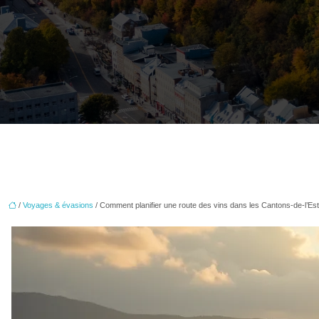
/
Voyages & évasions
/ Comment planifier une route des vins dans les Cantons-de-l’Es