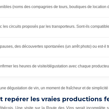
ponibles (noms des compagnies de tours, boutiques de location d
c les circuits proposés par les transporteurs. Sont-ils compatib
s pauses, des découvertes spontanées (un arrêt photo) ou est-il t
nfirmer les heures de visite/dégustation avec chaque producteur.
it à une dégustation de vin, un moment de fraîcheur et de simplic
 repérer les vraies productions fe
r québécois. Une visite sur la Route des Vins serait incomplè