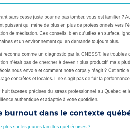
ant sans cesse juste pour ne pas tomber, vous est familier ? A
nt puissant qui mène de plus en plus de professionnels vers l
tion de méditation. Ces conseils, bien qu’utiles en surface, ig
humaines et un environnement qui en demande toujours plus.
t reconnu comme un diagnostic par la CNESST, les troubles de
lution n’était pas de chercher à devenir plus productif, mais pl
cois nous envoie et comment notre corps y réagit ? Cet article 
rage concrètes et locales. Il ne s’agit pas de fuir la performanc
huit facettes précises du stress professionnel au Québec et le
ilience authentique et adaptée à votre quotidien.
le burnout dans le contexte québ
e plus sur les jeunes familles québécoises ?