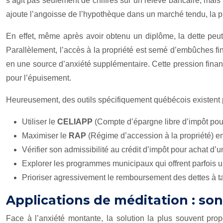
s’agit pas seulement de chiffres sur un relevé bancaire, mai
ajoute l’angoisse de l’hypothèque dans un marché tendu, la 
En effet, même après avoir obtenu un diplôme, la dette peu
Parallèlement, l’accès à la propriété est semé d’embûches f
en une source d’anxiété supplémentaire. Cette pression financi
pour l’épuisement.
Heureusement, des outils spécifiquement québécois existent pour
Utiliser le
CELIAPP
(Compte d’épargne libre d’impôt pou
Maximiser le
RAP
(Régime d’accession à la propriété) e
Vérifier son admissibilité au crédit d’impôt pour achat d
Explorer les programmes municipaux qui offrent parfois u
Prioriser agressivement le remboursement des dettes à tau
Applications de méditation : son
Face à l’anxiété montante, la solution la plus souvent prop