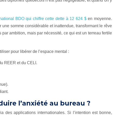
e des diplômés québécois n’est pas négligeable, et quand on y
ational BDO qui chiffre cette dette à 12 624 $
en moyenne.
r une somme considérable et inattendue, transformant le rêve
par ambition, mais par nécessité, ce qui est un terreau fertile
iliser pour libérer de l’espace mental :
 du REER et du CELI.
nue).
iant.
duire l’anxiété au bureau ?
 des applications internationales. Si l’intention est bonne,