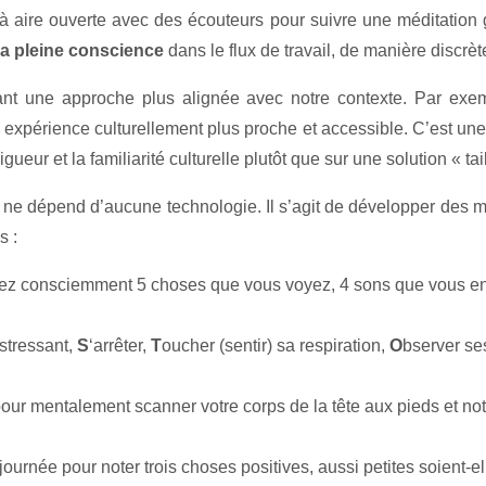
au à aire ouverte avec des écouteurs pour suivre une méditatio
 la pleine conscience
dans le flux de travail, de manière discrèt
frant une approche plus alignée avec notre contexte. Par e
 expérience culturellement plus proche et accessible. C’est une
gueur et la familiarité culturelle plutôt que sur une solution « tai
i ne dépend d’aucune technologie. Il s’agit de développer des mi
s :
ifiez consciemment 5 choses que vous voyez, 4 sons que vous e
stressant,
S
‘arrêter,
T
oucher (sentir) sa respiration,
O
bserver se
ur mentalement scanner votre corps de la tête aux pieds et note
urnée pour noter trois choses positives, aussi petites soient-ell