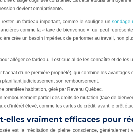
s d’une charge cognitive constante. La dette étudiante moyenn
pression devient omniprésente.
t rester un fardeau important, comme le souligne un
sondage n
inancières comme la « taxe de bienvenue », qui peut représente
ère crée un besoin impérieux de performer au travail, non plus 
 alléger ce fardeau. Il est crucial de les connaître et de les ut
r l’achat d’une première propriété), qui combine les avantages
n planifiant judicieusement son remboursement.
’une première habitation, géré par Revenu Québec.
n remboursement partiel des droits de mutation (taxe de bienve
x d’intérêt élevé, comme les cartes de crédit, avant le prêt étud
t-elles vraiment efficaces pour ré
osée est la méditation de pleine conscience, généralement via